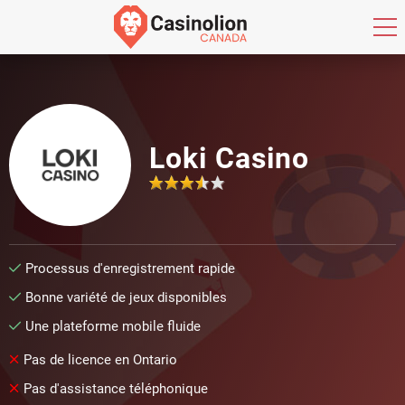
Loki Casino
Processus d'enregistrement rapide
Bonne variété de jeux disponibles
Une plateforme mobile fluide
Pas de licence en Ontario
Pas d'assistance téléphonique