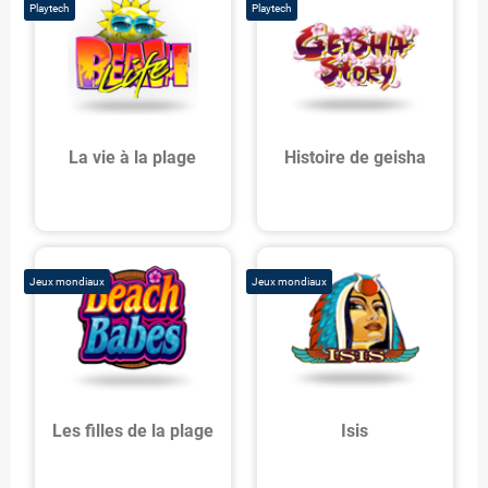
Playtech
Playtech
La vie à la plage
Histoire de geisha
Jeux mondiaux
Jeux mondiaux
Les filles de la plage
Isis