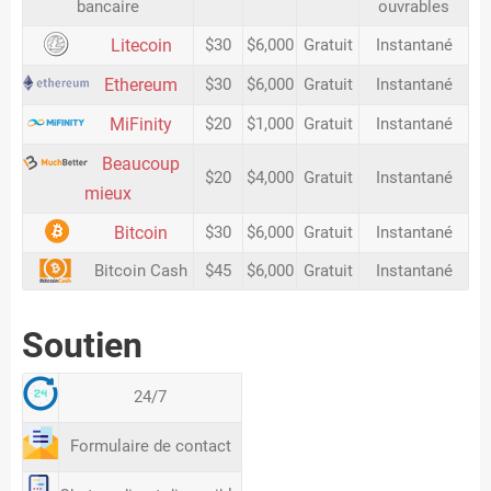
bancaire
ouvrables
Litecoin
$30
$6,000
Gratuit
Instantané
Ethereum
$30
$6,000
Gratuit
Instantané
MiFinity
$20
$1,000
Gratuit
Instantané
Beaucoup
$20
$4,000
Gratuit
Instantané
mieux
Bitcoin
$30
$6,000
Gratuit
Instantané
Bitcoin Cash
$45
$6,000
Gratuit
Instantané
Soutien
24/7
Formulaire de contact