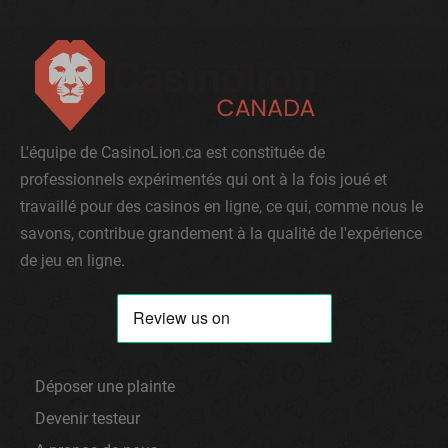
L'équipe de CasinoLion.ca est constituée de
professionnels expérimentés qui ont à la fois joué et
travaillé pour des casinos en ligne, ce qui, comme nous le
savons, contribue grandement à la qualité de l'expérience
de jeu en ligne.
Déposer une plainte
Devenir testeur