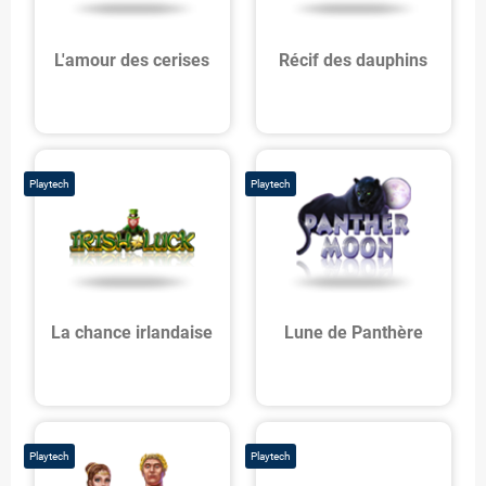
L'amour des cerises
Récif des dauphins
Playtech
Playtech
La chance irlandaise
Lune de Panthère
Playtech
Playtech