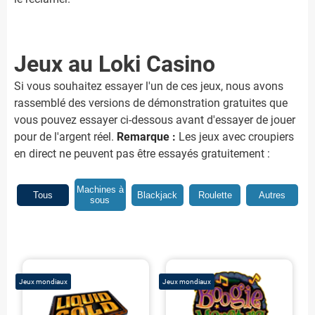
Jeux au Loki Casino
Si vous souhaitez essayer l'un de ces jeux, nous avons
rassemblé des versions de démonstration gratuites que
vous pouvez essayer ci-dessous avant d'essayer de jouer
pour de l'argent réel.
Remarque :
Les jeux avec croupiers
en direct ne peuvent pas être essayés gratuitement :
Machines à
Tous
Blackjack
Roulette
Autres
sous
Jeux mondiaux
Jeux mondiaux