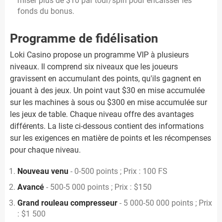
miser plus de $10 par tour/spin pour encaisser les
fonds du bonus.
Programme de fidélisation
Loki Casino propose un programme VIP à plusieurs
niveaux. Il comprend six niveaux que les joueurs
gravissent en accumulant des points, qu'ils gagnent en
jouant à des jeux. Un point vaut $30 en mise accumulée
sur les machines à sous ou $300 en mise accumulée sur
les jeux de table. Chaque niveau offre des avantages
différents. La liste ci-dessous contient des informations
sur les exigences en matière de points et les récompenses
pour chaque niveau.
Nouveau venu
- 0-500 points ; Prix : 100 FS
Avancé
- 500-5 000 points ; Prix : $150
Grand rouleau compresseur
- 5 000-50 000 points ; Prix
: $1 500