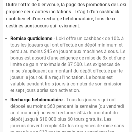
Outre l'offre de bienvenue, la page des promotions de Loki
propose deux autres incitations. Il s'agit d'un cashback
quotidien et d'une recharge hebdomadaire, tous deux
destinés aux joueurs qui reviennent.
Remise quotidienne
- Loki offre un cashback de 10% à
tous les joueurs qui ont effectué un dépôt minimum et
perdu au moins $45 en jouant aux machines à sous. Le
bonus est assorti d'une exigence de mise de 3x et d'une
limite de gain maximale de $7 500. Les exigences de
mise s'appliquent au montant du dépôt effectué par le
joueur le jour où il a reçu l'incitation. Le bonus est
valable pendant trois jours à compter de son émission
et sept jours après son activation.
Recharge hebdomadaire
- Tous les joueurs qui ont
déposé au moins $60 pendant la semaine (du vendredi
au dimanche) peuvent réclamer 50% du montant du
dépôt jusqu'à $10,000 plus 60 tours gratuits. Les
joueurs doivent remplir 40x les exigences de mise sans