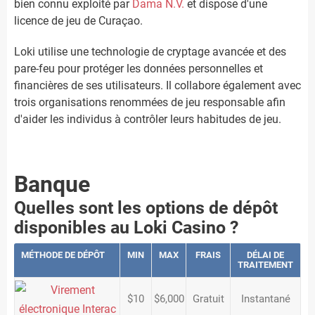
bien connu exploité par
Dama N.V.
et dispose d'une
licence de jeu de Curaçao.
Loki utilise une technologie de cryptage avancée et des
pare-feu pour protéger les données personnelles et
financières de ses utilisateurs. Il collabore également avec
trois organisations renommées de jeu responsable afin
d'aider les individus à contrôler leurs habitudes de jeu.
Banque
Quelles sont les options de dépôt
disponibles au Loki Casino ?
MÉTHODE DE DÉPÔT
MIN
MAX
FRAIS
DÉLAI DE
TRAITEMENT
Virement
$10
$6,000
Gratuit
Instantané
électronique Interac