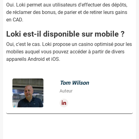
Oui. Loki permet aux utilisateurs d'effectuer des dépôts,
de réclamer des bonus, de parier et de retirer leurs gains
en CAD.
Loki est-il disponible sur mobile ?
Oui, c'est le cas. Loki propose un casino optimisé pour les
mobiles auquel vous pouvez accéder à partir de divers
appareils Android et iOS.
Tom Wilson
Auteur