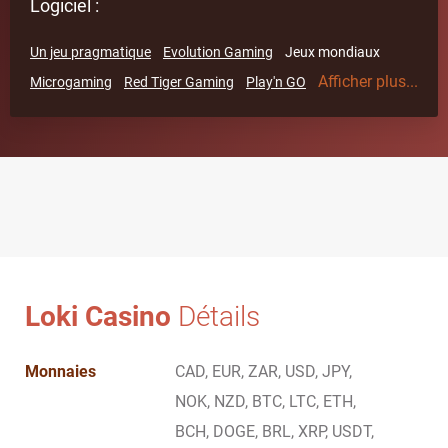
Logiciel :
Un jeu pragmatique
Evolution Gaming
Jeux mondiaux
Afficher plus...
Microgaming
Red Tiger Gaming
Play'n GO
Loki Casino
Détails
Monnaies
CAD, EUR, ZAR, USD, JPY,
NOK, NZD, BTC, LTC, ETH,
BCH, DOGE, BRL, XRP, USDT,