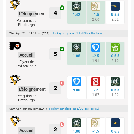
4
L'éloignement
1.42
-1.5
U 5.5
2.60
2.02
Penguins de
Pittsburgh
Wed Apr 22nd 19:10pm (EDT)
Hockey sur glace : NHL(US Ice Hockey)
5
Accueil
1.08
-2.5
O 6.5
1.91
2.10
Flyers de
Philadelphie
2
L'éloignement
9.00
2.5
U 6.5
1.87
1.80
Penguins de
Pittsburgh
Sam Apr 18th 8:25pm (EDT)
Hockey sur glace : NHL(US Ice Hockey)
2
Accueil
1.80
-1.5
O 6.5