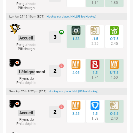
1.14
1.85
Penguins de
Pittsburgh
Lun Avr 27 19:10pm (EDT)
Hockey sur glace : NHL(US Ice Hockey)
3
Accueil
1.33
-1.5
O 7.5
2.25
2.45
Penguins de
Pittsburgh
2
L'éloignement
4.05
1.5
U 7.5
1.74
1.60
Flyers de
Philadelphie
Sam Apr 25th 8:22pm (EDT)
Hockey sur glace : NHL(US Ice Hockey)
2
Accueil
3.45
1.5
O 5.5
1.59
2.40
Flyers de
Philadelphie