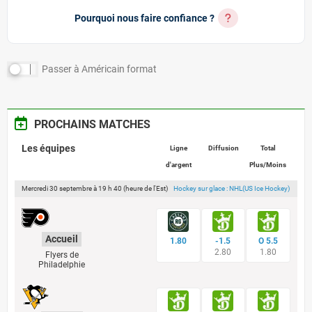
Pourquoi nous faire confiance ?
Passer à
Américain
format
PROCHAINS MATCHES
Les équipes
Ligne
Diffusion
Total
d'argent
Plus/Moins
Mercredi 30 septembre à 19 h 40 (heure de l'Est)
Hockey sur glace : NHL(US Ice Hockey)
Accueil
1.80
-1.5
O 5.5
2.80
1.80
Flyers de
Philadelphie