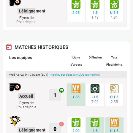
L'éloignement
2.05
1.5
U 5.5
1.43
1.91
Flyers de
Philadelphie
MATCHES HISTORIQUES
Les équipes
Ligne
Diffusion
Total
d'argent
Plus/Moins
Wed Apr 29th 19:50pm (EDT)
Hockey sur glace : NHL(US Ice Hockey)
1
Accueil
1.85
-1.5
O 1.5
7.00
2.35
Flyers de
Philadelphie
0
L'éloignement
2.00
1.5
U 1.5