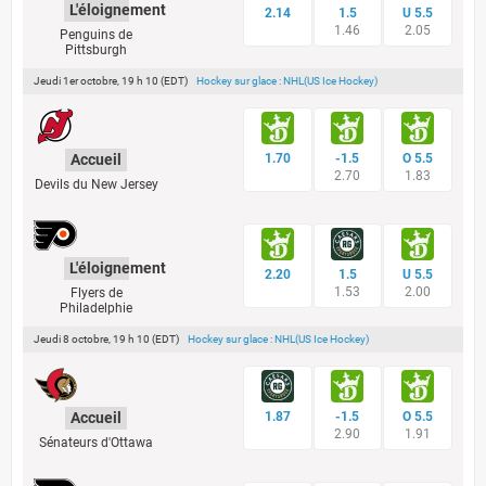
L'éloignement
2.14
1.5
U 5.5
1.46
2.05
Penguins de
Pittsburgh
Jeudi 1er octobre, 19 h 10 (EDT)
Hockey sur glace : NHL(US Ice Hockey)
Accueil
1.70
-1.5
O 5.5
2.70
1.83
Devils du New Jersey
L'éloignement
2.20
1.5
U 5.5
1.53
2.00
Flyers de
Philadelphie
Jeudi 8 octobre, 19 h 10 (EDT)
Hockey sur glace : NHL(US Ice Hockey)
Accueil
1.87
-1.5
O 5.5
2.90
1.91
Sénateurs d'Ottawa