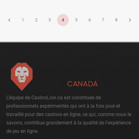
1
2
3
4
5
6
7
8
L'équipe de CasinoLion.ca est constituée de
professionnels expérimentés qui ont à la fois joué et
travaillé pour des casinos en ligne, ce qui, comme nous le
savons, contribue grandement à la qualité de l'expérience
de jeu en ligne.