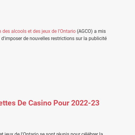
des alcools et des jeux de l'Ontario
(AGCO) a mis
n d'imposer de nouvelles restrictions sur la publicité
ttes De Casino Pour 2022-23
t jeux de l'Ontario se sont réunis pour célébrer la