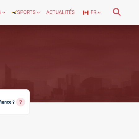
S
SPORTS
ACTUALITÉS
FR
fiance ?