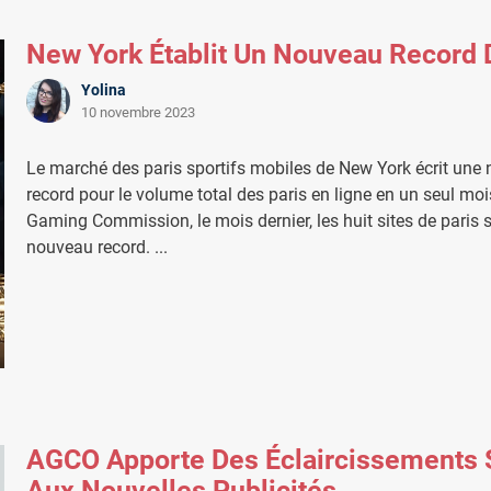
New York Établit Un Nouveau Record D
Yolina
10 novembre 2023
Le marché des paris sportifs mobiles de New York écrit une n
record pour le volume total des paris en ligne en un seul mo
Gaming Commission, le mois dernier, les huit sites de paris s
nouveau record.
...
AGCO Apporte Des Éclaircissements
Aux Nouvelles Publicités