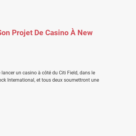
Son Projet De Casino À New
lancer un casino à côté du Citi Field, dans le
Rock International, et tous deux soumettront une