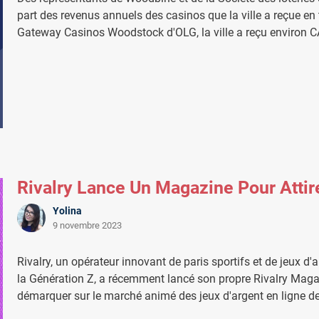
part des revenus annuels des casinos que la ville a reçue en 
Gateway Casinos Woodstock d'OLG, la ville a reçu environ C
Rivalry Lance Un Magazine Pour Attir
Yolina
9 novembre 2023
Rivalry, un opérateur innovant de paris sportifs et de jeux d'
la Génération Z, a récemment lancé son propre Rivalry Magaz
démarquer sur le marché animé des jeux d'argent en ligne de 