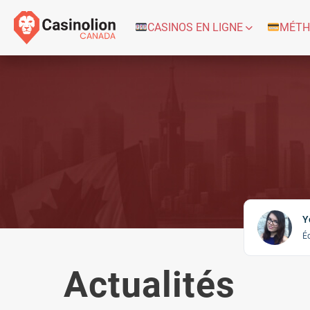
CASINOS EN LIGNE
MÉTH
Y
É
Actualités