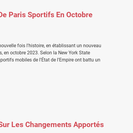
e Paris Sportifs En Octobre
ouvelle fois l'histoire, en établissant un nouveau
is, en octobre 2023. Selon la New York State
portifs mobiles de l'État de l'Empire ont battu un
 Sur Les Changements Apportés