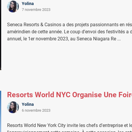
Yolina
7 novembre 2023
Seneca Resorts & Casinos a des projets passionnants en rés
amérindien de cette année. Le coup d'envoi des festivités a
annuel, le 1er novembre 2023, au Seneca Niagara Re
...
Resorts World NYC Organise Une Foir
Yolina
6 novembre 2023
Resorts World New York City invite les chefs d'entreprise et