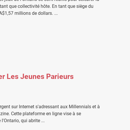
tant que collectivité hôte. En tant que siège du
A$1,57 millions de dollars.
...
er Les Jeunes Parieurs
argent sur Internet s'adressant aux Millennials et à
ine. Cette plateforme en ligne vise à se
l'Ontario, qui abrite
...