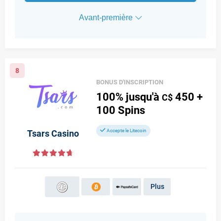
Avant-première
8
BONUS D'INSCRIPTION
100%
jusqu'à
450
+
C$
100
Spins
Accepte le Litecoin
Tsars Casino
Plus