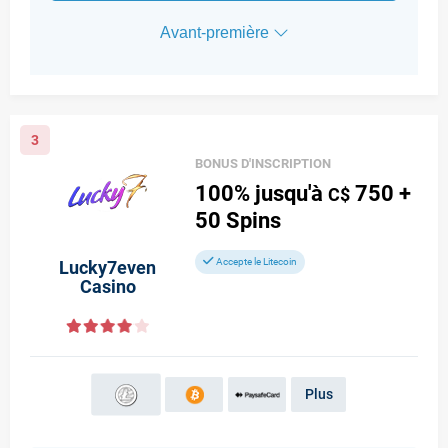
Avant-première
3
BONUS D'INSCRIPTION
100%
jusqu'à
750
+
C$
50
Spins
Accepte le Litecoin
Lucky7even
Casino
Plus