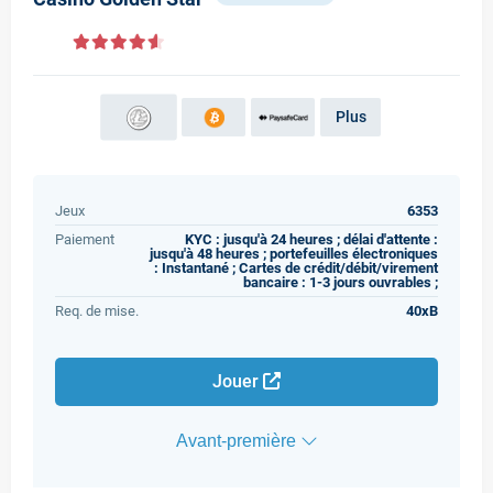
Plus
Jeux
6353
Paiement
KYC : jusqu'à 24 heures ; délai d'attente :
jusqu'à 48 heures ; portefeuilles électroniques
: Instantané ; Cartes de crédit/débit/virement
bancaire : 1-3 jours ouvrables ;
Req. de mise.
40xB
Jouer
Avant-première