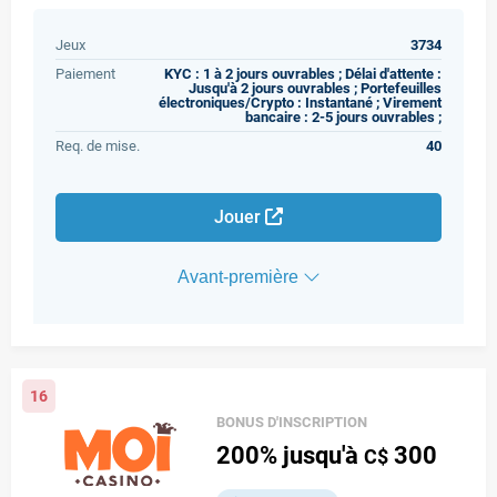
Jeux
3734
Paiement
KYC : 1 à 2 jours ouvrables ; Délai d'attente :
Jusqu'à 2 jours ouvrables ; Portefeuilles
électroniques/Crypto : Instantané ; Virement
bancaire : 2-5 jours ouvrables ;
Req. de mise.
40
Jouer
Avant-première
16
BONUS D'INSCRIPTION
200%
jusqu'à
300
C$