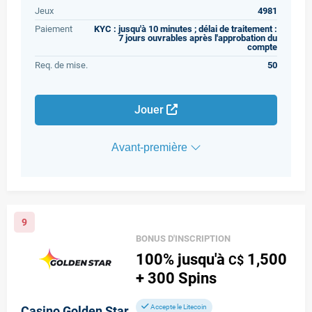
Jeux
4981
Paiement
KYC : jusqu'à 10 minutes ; délai de traitement :
7 jours ouvrables après l'approbation du
compte
Req. de mise.
50
Jouer
Avant-première
9
BONUS D'INSCRIPTION
100%
jusqu'à
1,500
C$
+ 300
Spins
Accepte le Litecoin
Casino Golden Star