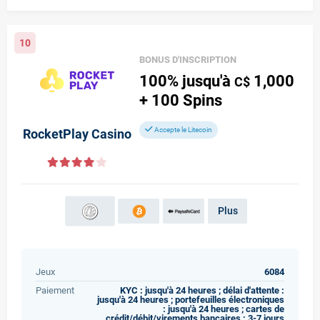
10
BONUS D'INSCRIPTION
100%
jusqu'à
1,000
C$
+ 100
Spins
Accepte le Litecoin
RocketPlay Casino
Plus
Jeux
6084
Paiement
KYC : jusqu'à 24 heures ; délai d'attente :
jusqu'à 24 heures ; portefeuilles électroniques
: jusqu'à 24 heures ; cartes de
crédit/débit/virements bancaires : 3-7 jours