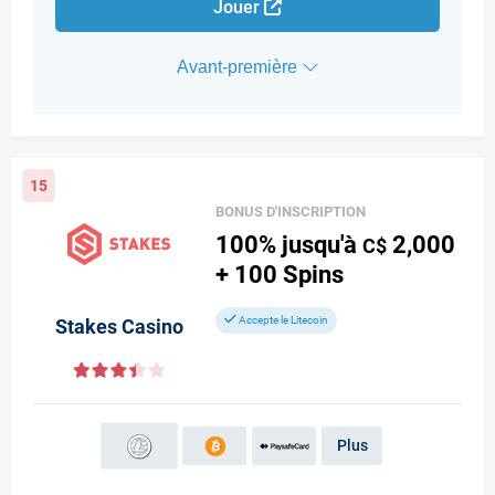
Jouer
Avant-première
15
BONUS D'INSCRIPTION
100%
jusqu'à
2,000
C$
+ 100
Spins
Accepte le Litecoin
Stakes Casino
Plus