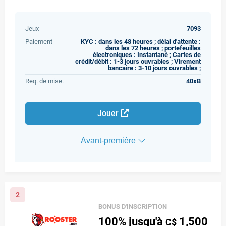
Jeux
7093
Paiement
KYC : dans les 48 heures ; délai d'attente :
dans les 72 heures ; portefeuilles
électroniques : Instantané ; Cartes de
crédit/débit : 1-3 jours ouvrables ; Virement
bancaire : 3-10 jours ouvrables ;
Req. de mise.
40xB
Jouer
Avant-première
2
BONUS D'INSCRIPTION
100%
jusqu'à
1,500
C$