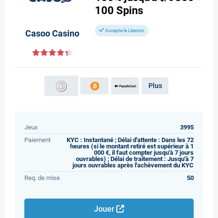
100
Spins
Accepte le Litecoin
Casoo Casino
Plus
Jeux
3995
Paiement
KYC : Instantané ; Délai d'attente : Dans les 72
heures (si le montant retiré est supérieur à 1
000 €, il faut compter jusqu'à 7 jours
ouvrables) ; Délai de traitement : Jusqu'à 7
jours ouvrables après l'achèvement du KYC
Req. de mise.
50
Jouer