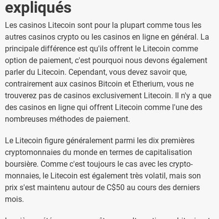
expliqués
Les casinos Litecoin sont pour la plupart comme tous les
autres casinos crypto ou les casinos en ligne en général. La
principale différence est qu'ils offrent le Litecoin comme
option de paiement, c'est pourquoi nous devons également
parler du Litecoin. Cependant, vous devez savoir que,
contrairement aux casinos Bitcoin et Etherium, vous ne
trouverez pas de casinos exclusivement Litecoin. Il n'y a que
des casinos en ligne qui offrent Litecoin comme l'une des
nombreuses méthodes de paiement.
Le Litecoin figure généralement parmi les dix premières
cryptomonnaies du monde en termes de capitalisation
boursière. Comme c'est toujours le cas avec les crypto-
monnaies, le Litecoin est également très volatil, mais son
prix s'est maintenu autour de C$50 au cours des derniers
mois.