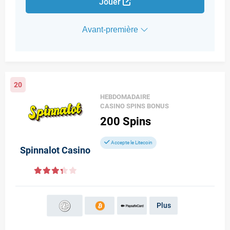
Jouer
Avant-première
20
HEBDOMADAIRE
CASINO SPINS BONUS
200
Spins
Accepte le Litecoin
Spinnalot Casino
Plus