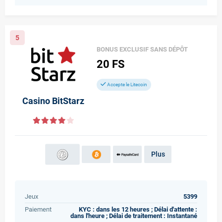
5
BONUS EXCLUSIF SANS DÉPÔT
20
FS
Accepte le Litecoin
Casino BitStarz
Plus
Jeux
5399
Paiement
KYC : dans les 12 heures ; Délai d'attente :
dans l'heure ; Délai de traitement : Instantané