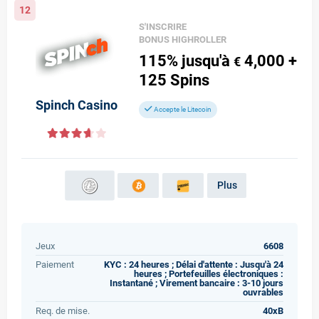
12
S'INSCRIRE
BONUS HIGHROLLER
115%
jusqu'à
4,000
+
€
125
Spins
Spinch Casino
Accepte le Litecoin
Plus
Jeux
6608
Paiement
KYC : 24 heures ; Délai d'attente : Jusqu'à 24
heures ; Portefeuilles électroniques :
Instantané ; Virement bancaire : 3-10 jours
ouvrables
Req. de mise.
40xB