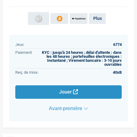
Plus
Jeux
6774
Paiement
KYC : jusqu'à 24 heures ; délai d'attente : dans
les 48 heures ; portefeuilles électroniques :
Instantané ; Virement bancaire : 3-10 jours
ouvrables
Req. de mise.
40xB
Jouer
Avant-première