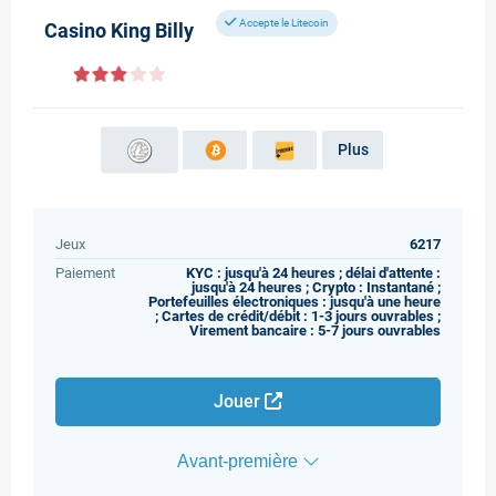
Accepte le Litecoin
Casino King Billy
Plus
Jeux
6217
Paiement
KYC : jusqu'à 24 heures ; délai d'attente :
jusqu'à 24 heures ; Crypto : Instantané ;
Portefeuilles électroniques : jusqu'à une heure
; Cartes de crédit/débit : 1-3 jours ouvrables ;
Virement bancaire : 5-7 jours ouvrables
Jouer
Avant-première