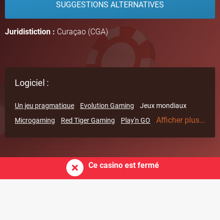
SUGGESTIONS ALTERNATIVES
Juridistiction :
Curaçao (CGA)
Logiciel :
Un jeu pragmatique
Evolution Gaming
Jeux mondiaux
Afficher plus...
Microgaming
Red Tiger Gaming
Play'n GO
Ce casino est fermé