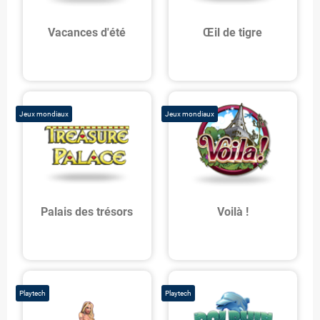
Vacances d'été
Œil de tigre
Jeux mondiaux
Jeux mondiaux
Palais des trésors
Voilà !
Playtech
Playtech