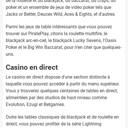
de la roulette et du blackjack, du baccarat, du craps, du
poker et un ensemble de jeux de vidéo poker tels que
Jacks or Better, Deuces Wild, Aces & Eights, et d'autres.
Parmi les jeux de table intéressants que vous pouvez
trouver sur PiratePlay, citons la roulette multifire, le
blackjack arc-en-ciel, le blackjack Lucky Sevens, l'Oasis
Poker et le Big Win Baccarat, pour n'en citer que quelques-
uns.
Casino en direct
Le casino en direct dispose d'une section distincte à
laquelle vous pouvez accéder à partir du menu supérieur.
Vous y trouverez quelques centaines de tables en direct,
alimentées par des studios de haut niveau comme
Evolution, Ezugi et Betgames.
Outre les tables classiques de blackjack et de roulette en
direct, vous pouvez profiter de la série Lightning