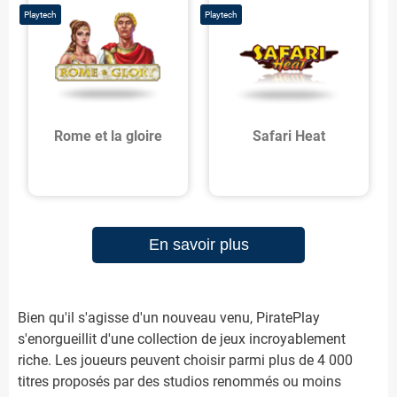
Playtech
Playtech
Rome et la gloire
Safari Heat
En savoir plus
Bien qu'il s'agisse d'un nouveau venu, PiratePlay
s'enorgueillit d'une collection de jeux incroyablement
riche. Les joueurs peuvent choisir parmi plus de 4 000
titres proposés par des studios renommés ou moins