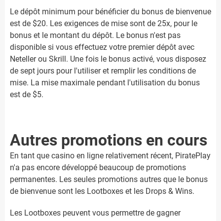
Le dépôt minimum pour bénéficier du bonus de bienvenue
est de $20. Les exigences de mise sont de 25x, pour le
bonus et le montant du dépôt. Le bonus n'est pas
disponible si vous effectuez votre premier dépôt avec
Neteller ou Skrill. Une fois le bonus activé, vous disposez
de sept jours pour l'utiliser et remplir les conditions de
mise. La mise maximale pendant l'utilisation du bonus
est de $5.
Autres promotions en cours
En tant que casino en ligne relativement récent, PiratePlay
n'a pas encore développé beaucoup de promotions
permanentes. Les seules promotions autres que le bonus
de bienvenue sont les Lootboxes et les Drops & Wins.
Les Lootboxes peuvent vous permettre de gagner