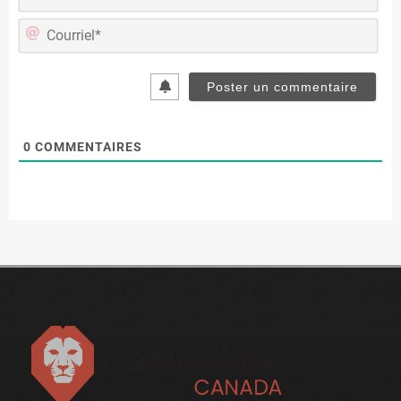
Courri
0
COMMENTAIRES