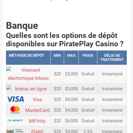
Banque
Quelles sont les options de dépôt
disponibles sur PiratePlay Casino ?
MÉTHODE DE DÉPÔT
MIN
MAX
FRAIS
DÉLAI DE
TRAITEMENT
Virement
$20
$3,000
Gratuit
Instantané
électronique Interac
Interac en ligne
$20
$3,000
Gratuit
Instantané
Visa
$20
$4,000
Gratuit
Instantané
MasterCard
$20
$4,000
Gratuit
Instantané
MiFinity
$20
$4,000
Gratuit
Instantané
iDebit
$20
$4,000
2.5%
Instantané