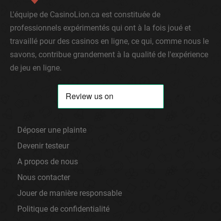
L'équipe de CasinoLion.ca est constituée de
professionnels expérimentés qui ont à la fois joué et
travaillé pour des casinos en ligne, ce qui, comme nous le
savons, contribue grandement à la qualité de l'expérience
de jeu en ligne.
Déposer une plainte
Devenir testeur
A propos de nous
Nous contacter
Jouer de manière responsable
Politique de confidentialité