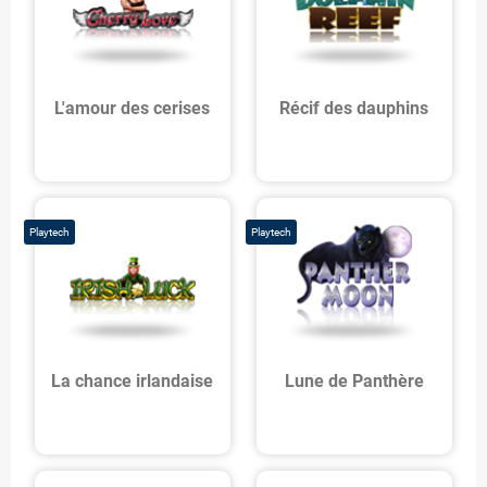
L'amour des cerises
Récif des dauphins
Playtech
Playtech
La chance irlandaise
Lune de Panthère