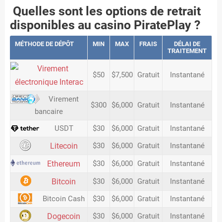
Quelles sont les options de retrait
disponibles au casino PiratePlay ?
MÉTHODE DE DÉPÔT
MIN
MAX
FRAIS
DÉLAI DE
TRAITEMENT
Virement
$50
$7,500
Gratuit
Instantané
électronique Interac
Virement
$300
$6,000
Gratuit
Instantané
bancaire
USDT
$30
$6,000
Gratuit
Instantané
Litecoin
$30
$6,000
Gratuit
Instantané
Ethereum
$30
$6,000
Gratuit
Instantané
Bitcoin
$30
$6,000
Gratuit
Instantané
Bitcoin Cash
$30
$6,000
Gratuit
Instantané
Dogecoin
$30
$6,000
Gratuit
Instantané